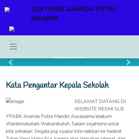
SLB YPABK ANANDA PUTRA
MANDIRI
Previous
Next
Kata Pengantar Kepala Sekolah
SELAMAT DATANG DI
WEBSITE RESMI SLB
YPABK Ananda Putra Mandiri Assalaamu’alaikum
Warahmatullahi Wabarakatuh. Salam sejahtera untuk
kita sekalian. Segala puji syukur kita naikkan ke hadirat
Tuhan Yang Maha Esa, karena atas limpahan rahmat, dan