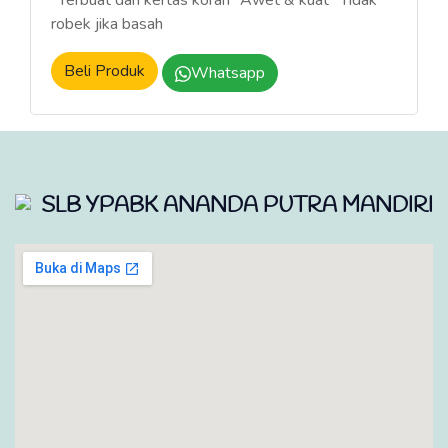
*Terbuat dari kertas koran *Awet & kuat *Tidak
robek jika basah
Beli Produk
Whatsapp
SLB YPABK ANANDA PUTRA MANDIRI